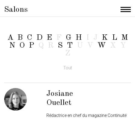
Salons
Men
A
B
C
D
E
F
G
H
I
J
K
L
M
N
O
P
Q
R
S
T
U
V
W
X
Y
Alphabet : o
Z
Tout
Josiane
Ouellet
Rédactrice en chef du magazine Continuité