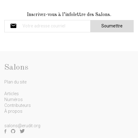
I
Inscrivez-vous à l’infolettre des Salons.
n
f
o
l
e
Salons
t
Plan du site
t
r
Articles
Numéros
e
Contributeurs
À propos
salons@erudit.org