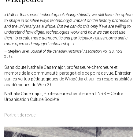
« Rather than resist technological change blindly, we still have the option
to shape in positive ways technology’s impact on the history profession
and the university as a whole. But we can do this only if we are willing to
understand how digital technologies work and how we can best use
them to create more democratic and participatory classrooms and a
more open and engaged scholarship. »
Stephen Brier,
Journal of the Canadian Historical Association,
vol. 23, no 2,
2012
Sans doute Nathalie Casemajor, professeure-chercheure et
membre de la communauté, partage-t-elle ce point de vue. Entretien
sur les vertus pédagogiques de Wikipédia et sur les responsabilités
académiques du Web 2.0.
Nathalie Casemajor, Professeure-chercheure à l’INRS – Centre
Urbanisation Culture Société
Portrait de revue