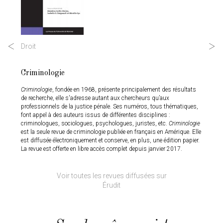
Droit
Scienc
Criminologie
Lien s
adien
Criminologie
, fondée en 1968, présente principalement des résultats
Lien soc
. Elle
de recherche, elle s'adresse autant aux chercheurs qu’aux
pluridi
professionnels de la justice pénale. Ses numéros, tous thématiques,
partir a
aticiens
font appel à des auteurs issus de différentes disciplines :
régulati
st une
criminologues, sociologues, psychologues, juristes, etc.
Criminologie
un outi
cherche
est la seule revue de criminologie publiée en français en Amérique. Elle
contemp
révisés
est diffusée électroniquement et conserve, en plus, une édition papier.
1979 ; 
La revue est offerte en libre accès complet depuis janvier 2017.
2014 et
Voir toutes les revues diffusées sur
Érudit