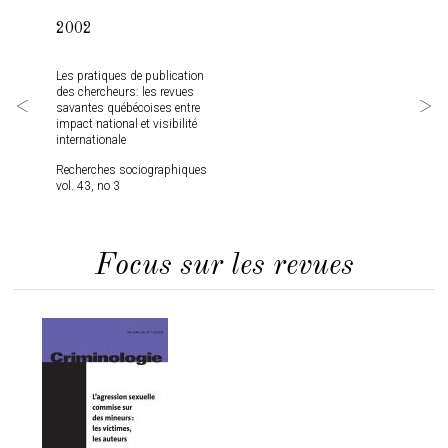
2002
200
Les pratiques de publication
Libre
des chercheurs: les revues
scien
savantes québécoises entre
prati
impact national et visibilité
Québ
internationale
Partn
Recherches sociographiques
Journ
vol. 43, no 3
Infor
Rese
vol. 
Focus sur les revues