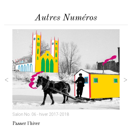
Autres Numéros
Salon No. 06 - hiver 2017-2018
Sa
Passer l'hiver
R